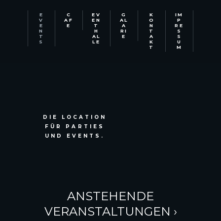
E
C
EV
G
K
IM
V
AF
EN
AL
O
P
E
E
T
A
N
RE
N
H
RI
T
S
T
AL
E
A
S
S
LE
K
U
T
M
DIE LOCATION
FÜR PARTIES
UND EVENTS.
ANSTEHENDE
VERANSTALTUNGEN
›