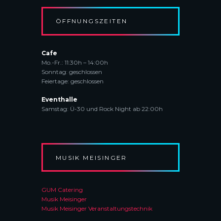
C
h
i
H
e
c
ÖFFNUNGSZEITEN
-
h
U
t
N
Cafe
e
D
Mo.-Fr.: 11:30h – 14:00h
n
Sonntag: geschlossen
A
n
Feiertage: geschlossen
N
a
S
Eventhalle
v
Samstag: Ü-30 und Rock Night ab 22:00h
I
i
C
g
H
a
T
t
E
i
MUSIK MEISINGER
N
o
n
N
GUM Catering
A
Musik Meisinger
V
Musik Meisinger Veranstaltungstechnik
I