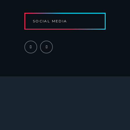
G
A
T
SOCIAL MEDIA
I
O
N