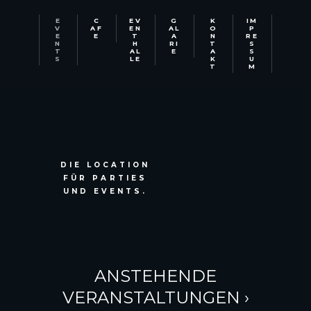
E
C
EV
G
K
IM
V
AF
EN
AL
O
P
E
E
T
A
N
RE
N
H
RI
T
S
T
AL
E
A
S
S
LE
K
U
T
M
DIE LOCATION
FÜR PARTIES
UND EVENTS.
ANSTEHENDE
VERANSTALTUNGEN
›