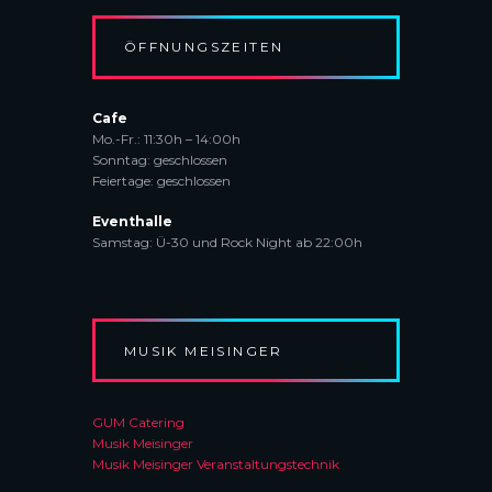
C
h
i
H
e
c
ÖFFNUNGSZEITEN
-
h
U
t
N
Cafe
e
D
Mo.-Fr.: 11:30h – 14:00h
n
Sonntag: geschlossen
A
n
Feiertage: geschlossen
N
a
S
Eventhalle
v
Samstag: Ü-30 und Rock Night ab 22:00h
I
i
C
g
H
a
T
t
E
i
MUSIK MEISINGER
N
o
n
N
GUM Catering
A
Musik Meisinger
V
Musik Meisinger Veranstaltungstechnik
I